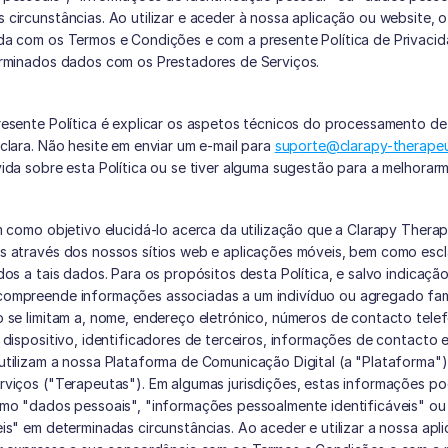
circunstâncias. Ao utilizar e aceder à nossa aplicação ou website, o u
da com os Termos e Condições e com a presente Política de Privacidad
erminados dados com os Prestadores de Serviços.
resente Política é explicar os aspetos técnicos do processamento d
clara. Não hesite em enviar um e-mail para 
suporte@clarapy-therapeu
ida sobre esta Política ou se tiver alguma sugestão para a melhorar
m como objetivo elucidá-lo acerca da utilização que a Clarapy Therap
s através dos nossos sítios web e aplicações móveis, bem como escla
dos a tais dados. Para os propósitos desta Política, e salvo indicação
ompreende informações associadas a um indivíduo ou agregado famil
 se limitam a, nome, endereço eletrónico, números de contacto telefó
 dispositivo, identificadores de terceiros, informações de contacto 
utilizam a nossa Plataforma de Comunicação Digital (a "Plataforma") 
rviços ("Terapeutas"). Em algumas jurisdições, estas informações po
omo "dados pessoais", "informações pessoalmente identificáveis" ou
is" em determinadas circunstâncias. Ao aceder e utilizar a nossa aplic