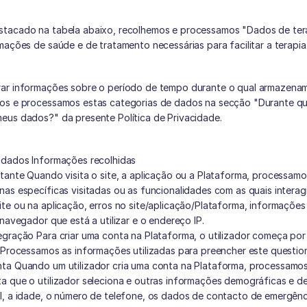
tacado na tabela abaixo, recolhemos e processamos "Dados de tera
mações de saúde e de tratamento necessárias para facilitar a terapia
ar informações sobre o período de tempo durante o qual armazenam
os e processamos estas categorias de dados na secção "Durante q
eus dados?" da presente Política de Privacidade.
 dados Informações recolhidas 
tante Quando visita o site, a aplicação ou a Plataforma, processamo
as específicas visitadas ou as funcionalidades com as quais interagi
te ou na aplicação, erros no site/aplicação/Plataforma, informações 
 navegador que está a utilizar e o endereço IP. 
gração Para criar uma conta na Plataforma, o utilizador começa por
 Processamos as informações utilizadas para preencher este question
ta Quando um utilizador cria uma conta na Plataforma, processamo
 que o utilizador seleciona e outras informações demográficas e de
l, a idade, o número de telefone, os dados de contacto de emergênc