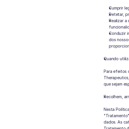
Cumprir le
Detetar, p
Realizar a
funcionali
Conduzir i
dos nossos
proporcion
Quando utiliz
Para efeitos 
Therapeutics,
que sejam esp
Recolhem, a
Nesta Políti
"Tratamento"
dados. As ca
Tratamento d