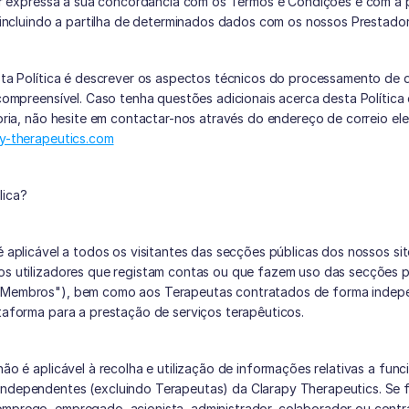
or expressa a sua concordância com os Termos e Condições e com a pr
 incluindo a partilha de determinados dados com os nossos Prestador
ta Política é descrever os aspectos técnicos do processamento de 
compreensível. Caso tenha questões adicionais acerca desta Política 
y-therapeutics.com
lica?
 é aplicável a todos os visitantes das secções públicas dos nossos sit
aos utilizadores que registam contas ou que fazem uso das secções 
"Membros"), bem como aos Terapeutas contratados de forma indepe
ataforma para a prestação de serviços terapêuticos.
 não é aplicável à recolha e utilização de informações relativas a funci
independentes (excluindo Terapeutas) da Clarapy Therapeutics. Se f
emprego, empregado, acionista, administrador, colaborador ou contr