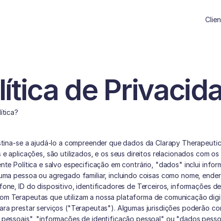
Clie
lítica de Privacid
ítica?
estina-se a ajudá-lo a compreender que dados da Clarapy Therapeutics
 e aplicações, são utilizados, e os seus direitos relacionados com os
nte Política e salvo especificação em contrário, "dados" inclui info
 uma pessoa ou agregado familiar, incluindo coisas como nome, endere
one, ID do dispositivo, identificadores de Terceiros, informações de
m Terapeutas que utilizam a nossa plataforma de comunicação digita
ara prestar serviços ("Terapeutas"). Algumas jurisdições poderão con
 pessoais", "informações de identificação pessoal" ou "dados pessoai