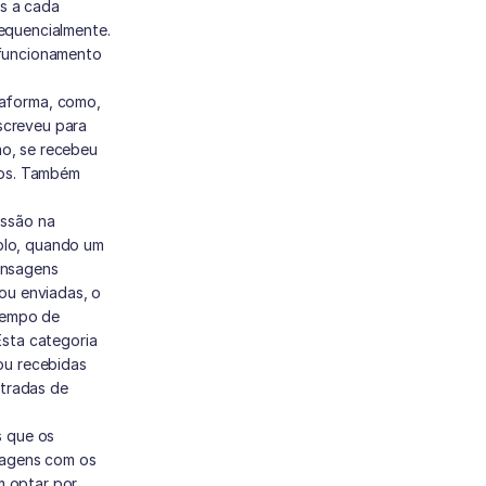
s a cada 
sequencialmente. 
 funcionamento 
forma, como, 
screveu para 
o, se recebeu 
os. Também 
ssão na 
plo, quando um 
ensagens 
u enviadas, o 
tempo de 
Esta categoria 
u recebidas 
tradas de 
 que os 
sagens com os 
 optar por 