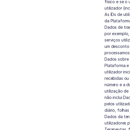
físico e se o 
utilizador (i
As IDs de uti
da Plataforma
Dados de tra
por exemplo, 
serviços util
um desconto 
processamos s
Dados sobre 
Plataforma e 
utilizador in
recebidas ou
número e a d
utilização de
não inclui D
pelos utiliza
diário, folhas
Dados da ter
utilizadores 
Terapeutas, f