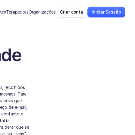
ntes
Terapeutas
Organizações
Criar conta
Iniciar Sessão
ade
, recolhidos 
 mesmos. Para 
rmações que 
ço de e-mail, 
 contacto e 
l (a 
siderar que se 
s sensíveis" 