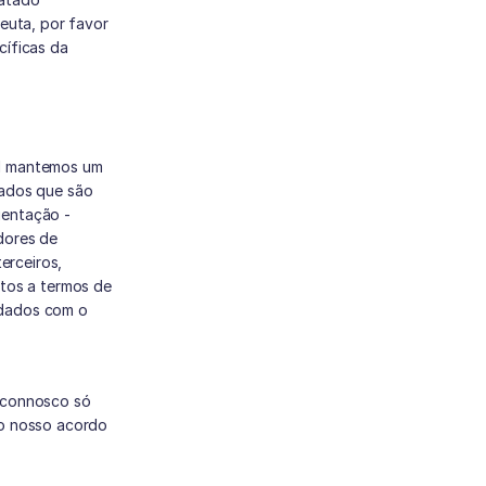
euta, por favor 
íficas da 
l mantemos um 
ados que são 
entação - 
ores de 
rceiros, 
tos a termos de 
dados com o 
 connosco só 
o nosso acordo 