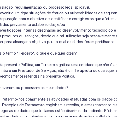
gislação, regulamentação ou processo legal aplicável;
revenir ou mitigar situações de fraude ou vulnerabilidades de seguran
 depuração com o objetivo de identificar e corrigir erros que afetem a
dades previamente estabelecidas; e/ou
nvestigações internas destinadas ao desenvolvimento tecnológico e
 produtos ou serviços, desde que tal utilização seja razoavelmente n
al para alcançar o objetivo para o qual os dados foram partilhados
a o termo "Terceiro", o que é que quer dizer?
da presente Política, um Terceiro significa uma entidade que não é a 
 não é um Prestador de Serviços, não é um Terapeuta ou quaisquer o
ecificamente referidas na presente Política.
rmazenam ou processam os meus dados?
ca, referimo-nos comumente às atividades efetuadas com os dados c
. Exemplos de Tratamento englobam a recolha, o armazenamento e a 
tegorias de dados que tratamos estão discriminadas adiante. Efetua
estes dados com objetivos como a operacionalização da Plataforma 