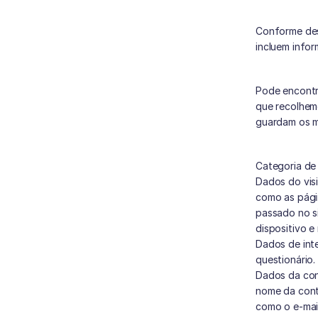
Conforme des
incluem infor
Pode encontr
que recolhem
guardam os m
Categoria de
Dados do visi
como as págin
passado no si
dispositivo e
Dados de inte
questionário.
Dados da con
nome da conta
como o e-mai