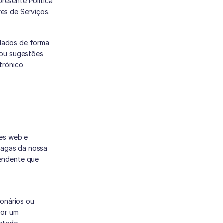
esente Política 
es de Serviços.
dados de forma 
ou sugestões 
para a sua melhoria, não hesite em contactar-nos através do endereço de correio eletrónico 
es web e 
pagas da nossa 
ndente que 
onários ou 
or um 
atado 