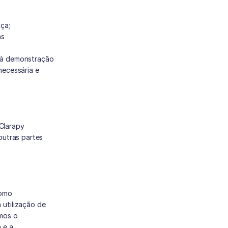
ça;
s 
 à demonstração 
ecessária e 
Clarapy 
utras partes 
omo 
utilização de 
mos o 
e a 