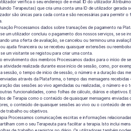
utilizador verifica o seu endereço de e-mail. ID do utilizador Atribuímo
ncluindo Terapeutas) que cria uma conta uma ID de utilizador gerada 
lizador são únicas para cada conta e são necessárias para permitir o
. 
nsação Processamos dados sobre transações de pagamento na Plata
se um utilizador concluiu o pagamento dos nossos serviços, se se in
izando uma oferta de avaliação, se cancelou ou terminou uma avaliaçã
ou ajuda financeira ou se recebeu quaisquer extensões ou reembols
e um visitante se registou para criar uma conta. 
o envolvimento dos membros Processamos dados para o início de se
a atividade realizada durante esse início de sessão, como, por exem
icia sessão, o tempo de início de sessão, o número e a duração das m
 enviadas através da Plataforma, o tempo das mensagens recebidas o
uração das sessões ao vivo agendadas ou realizadas, o número e o 
 outras funcionalidades, como folhas de cálculo, diários e objetivos. 
ados de Terapia como o conteúdo de quaisquer mensagens enviadas o
dores, o conteúdo de quaisquer sessões ao vivo ou o conteúdo de en
 de trabalho ou objetivos. 
apia Processamos comunicações escritas e informações relacionadas
partilham com o seu Terapeuta para facilitar a terapia. Isto inclui men
olhas de trabalho e registos no diário. Os utilizadores também podem