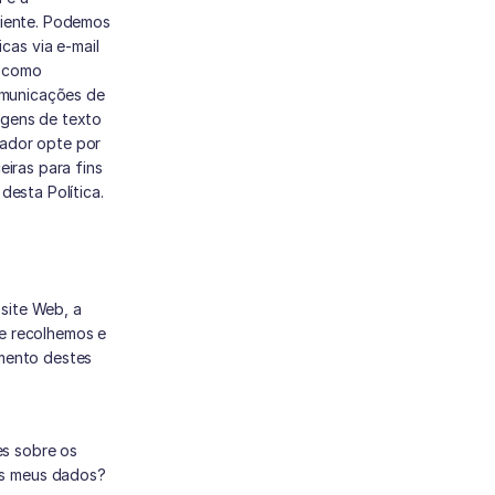
iente. Podemos 
as via e-mail 
 como 
omunicações de 
gens de texto 
ador opte por 
iras para fins 
desta Política.
ite Web, a 
e recolhemos e 
mento destes 
 sobre os 
os meus dados?