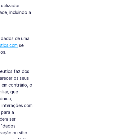
tilizador 
e, incluindo a 
e dados de uma 
tics.com
 se 
mos.
eutics faz dos 
recer os seus 
 em contrário, o 
iar, que 
nico, 
e interações com 
para a 
dem ser 
 "dados 
ação ou sítio 