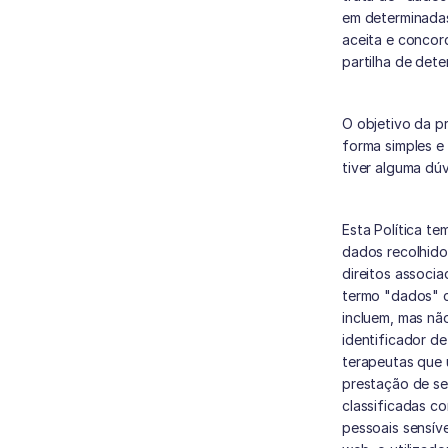
em determinadas 
aceita e concor
partilha de det
O objetivo da p
forma simples e 
tiver alguma dúv
Esta Política te
dados recolhido
direitos associa
termo "dados" c
incluem, mas não
identificador de
terapeutas que 
prestação de se
classificadas c
pessoais sensíve