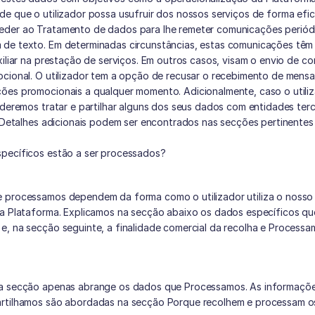
e que o utilizador possa usufruir dos nossos serviços de forma efic
der ao Tratamento de dados para lhe remeter comunicações periódic
de texto. Em determinadas circunstâncias, estas comunicações têm
xiliar na prestação de serviços. Em outros casos, visam o envio de c
cional. O utilizador tem a opção de recusar o recebimento de mensa
ões promocionais a qualquer momento. Adicionalmente, caso o utiliz
oderemos tratar e partilhar alguns dos seus dados com entidades terce
. Detalhes adicionais podem ser encontrados nas secções pertinentes 
pecíficos estão a ser processados?
 processamos dependem da forma como o utilizador utiliza o nosso s
 a Plataforma. Explicamos na secção abaixo os dados específicos qu
, na secção seguinte, a finalidade comercial da recolha e Processa
a secção apenas abrange os dados que Processamos. As informações
rtilhamos são abordadas na secção Porque recolhem e processam 