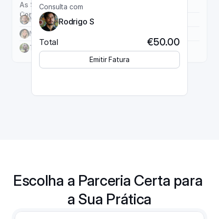
As Suas 
Consulta com
Consultas
Miguel L.
€50.00
Rodrigo S
Mariana C.
€50.00
€50.00
Total
Tiago D.
€50.00
Emitir Fatura
Escolha a Parceria Certa para 
a Sua Prática