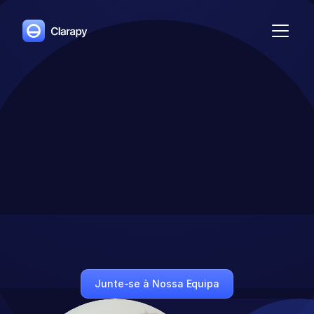
Impacte
Mais
Vidas
Com
Mais
Eficiência
Simplifique
a
gestão
da
sua
prática
e
dedique-se
ao
mais
importante:
Os
seus
pacientes.
Junte-se à Nossa Equipa